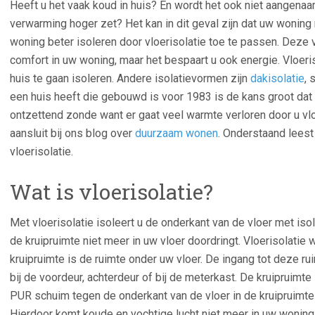
Heeft u het vaak koud in huis? En wordt het ook niet aangen
verwarming hoger zet? Het kan in dit geval zijn dat uw woning
woning beter isoleren door vloerisolatie toe te passen. Deze v
comfort in uw woning, maar het bespaart u ook energie. Vloer
huis te gaan isoleren. Andere isolatievormen zijn
dakisolatie
, 
een huis heeft die gebouwd is voor 1983 is de kans groot dat u
ontzettend zonde want er gaat veel warmte verloren door u vl
aansluit bij ons blog over
duurzaam wonen
. Onderstaand leest 
vloerisolatie.
Wat is vloerisolatie?
Met vloerisolatie isoleert u de onderkant van de vloer met isol
de kruipruimte niet meer in uw vloer doordringt. Vloerisolatie 
kruipruimte is de ruimte onder uw vloer. De ingang tot deze r
bij de voordeur, achterdeur of bij de meterkast. De kruipruimt
PUR schuim tegen de onderkant van de vloer in de kruipruimte
Hierdoor komt koude en vochtige lucht niet meer in uw woning.